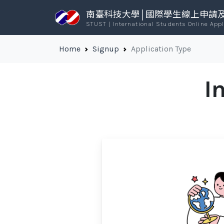
南臺科技大學│國際學生線上申請
STUST | International Students Online App
Home
Signup
Application Type
I