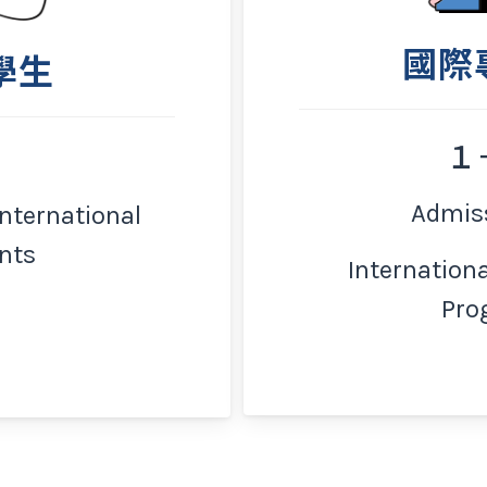
國際
學生
１
Admiss
International
nts
Internation
Pro