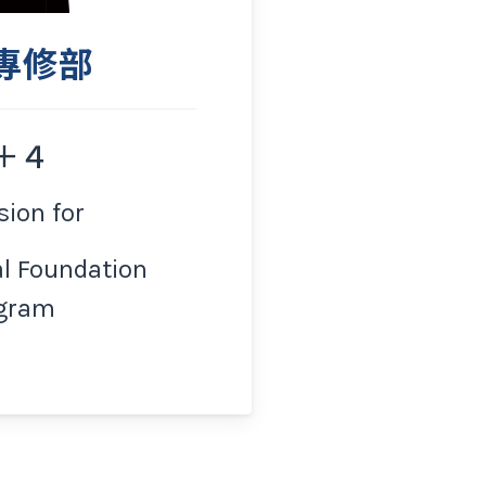
專修部
＋４
ion for
al Foundation
gram