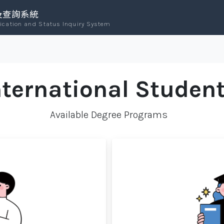
及查詢系統
lication and Status Inquiry System
nternational Studen
Available Degree Programs