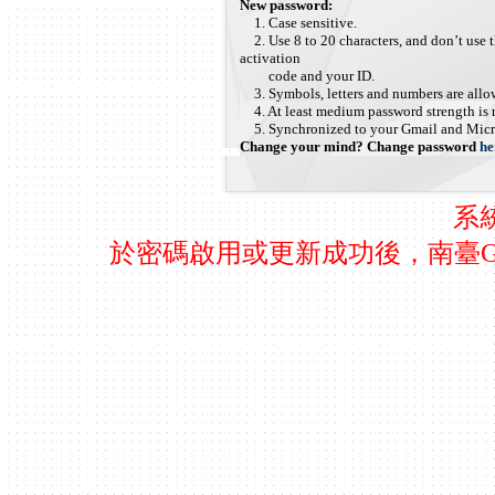
New password:
1. Case sensitive.
2. Use 8 to 20 characters, and don’t use 
activation
code and your ID.
3. Symbols, letters and numbers are allo
4. At least medium password strength is r
5. Synchronized to your Gmail and Micr
Change your mind? Change password
he
系
於密碼啟用或更新成功後，南臺Gma